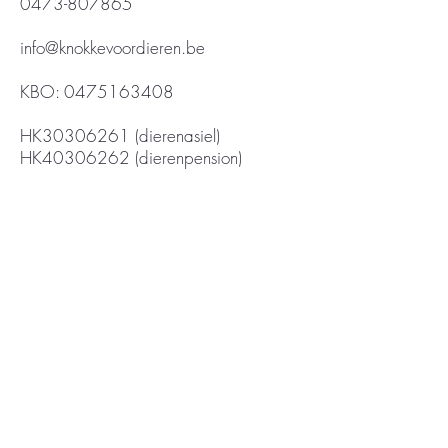
0473-807865
info@knokkevoordieren.be
KBO:
0475163408
HK30306261 (dierenasiel)
HK40306262 (dierenpension)
IBAN: BE86-0682-3306-4250
BIC: GK CC BE BB
Belfius Bank
Contact